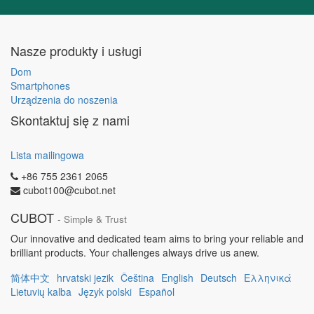
Nasze produkty i usługi
Dom
Smartphones
Urządzenia do noszenia
Skontaktuj się z nami
Lista mailingowa
+86 755 2361 2065
cubot100@cubot.net
CUBOT
- Simple & Trust
Our innovative and dedicated team aims to bring your reliable and
brilliant products. Your challenges always drive us anew.
简体中文
hrvatski jezik
Čeština
English
Deutsch
Ελληνικά
Lietuvių kalba
Język polski
Español