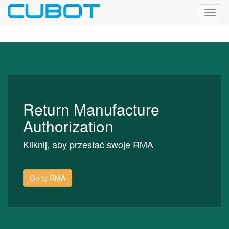
Toggl
navig
Return Manufacture
Authorization
Kliknij, aby przesłać swoje RMA
Go to RMA