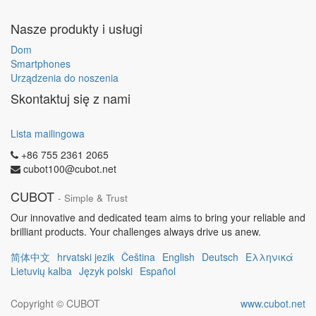
Nasze produkty i usługi
Dom
Smartphones
Urządzenia do noszenia
Skontaktuj się z nami
Lista mailingowa
+86 755 2361 2065
cubot100@cubot.net
CUBOT
- Simple & Trust
Our innovative and dedicated team aims to bring your reliable and
brilliant products. Your challenges always drive us anew.
简体中文
hrvatski jezik
Čeština
English
Deutsch
Ελληνικά
Lietuvių kalba
Język polski
Español
Copyright ©
CUBOT
www.cubot.net