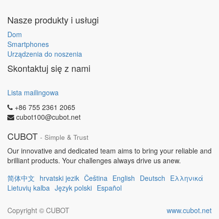
Nasze produkty i usługi
Dom
Smartphones
Urządzenia do noszenia
Skontaktuj się z nami
Lista mailingowa
+86 755 2361 2065
cubot100@cubot.net
CUBOT
- Simple & Trust
Our innovative and dedicated team aims to bring your reliable and
brilliant products. Your challenges always drive us anew.
简体中文
hrvatski jezik
Čeština
English
Deutsch
Ελληνικά
Lietuvių kalba
Język polski
Español
Copyright ©
CUBOT
www.cubot.net