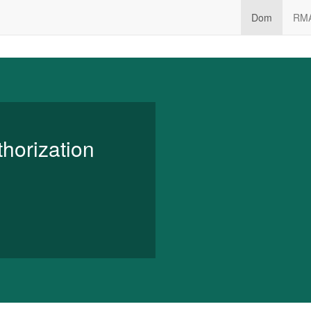
Dom
RM
horization