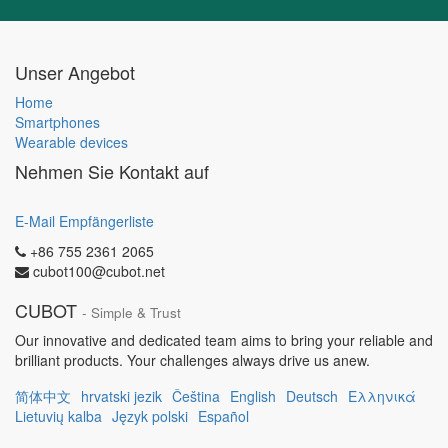
Unser Angebot
Home
Smartphones
Wearable devices
Nehmen Sie Kontakt auf
E-Mail Empfängerliste
+86 755 2361 2065
cubot100@cubot.net
CUBOT
- Simple & Trust
Our innovative and dedicated team aims to bring your reliable and
brilliant products. Your challenges always drive us anew.
简体中文
hrvatski jezik
Čeština
English
Deutsch
Ελληνικά
Lietuvių kalba
Język polski
Español