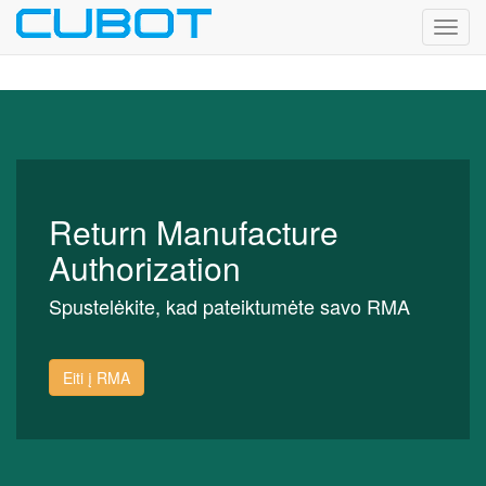
Toggl
navig
Return Manufacture
Authorization
Spustelėkite, kad pateiktumėte savo RMA
Eiti į RMA