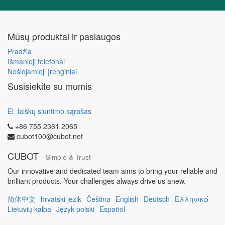
Mūsų produktai ir paslaugos
Pradžia
Išmanieji telefonai
Nešiojamieji įrenginiai
Susisiekite su mumis
El. laiškų siuntimo sąrašas
+86 755 2361 2065
cubot100@cubot.net
CUBOT
- Simple & Trust
Our innovative and dedicated team aims to bring your reliable and
brilliant products. Your challenges always drive us anew.
简体中文
hrvatski jezik
Čeština
English
Deutsch
Ελληνικά
Lietuvių kalba
Język polski
Español