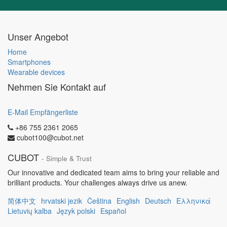
Unser Angebot
Home
Smartphones
Wearable devices
Nehmen Sie Kontakt auf
E-Mail Empfängerliste
+86 755 2361 2065
cubot100@cubot.net
CUBOT
- Simple & Trust
Our innovative and dedicated team aims to bring your reliable and
brilliant products. Your challenges always drive us anew.
简体中文
hrvatski jezik
Čeština
English
Deutsch
Ελληνικά
Lietuvių kalba
Język polski
Español