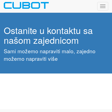
Toggl
navig
Ostanite u kontaktu sa
našom zajednicom
Sami možemo napraviti malo, zajedno
možemo napraviti više