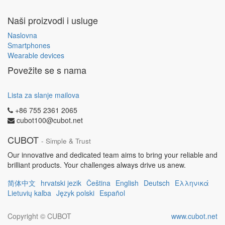
Naši proizvodi i usluge
Naslovna
Smartphones
Wearable devices
Povežite se s nama
Lista za slanje mailova
+86 755 2361 2065
cubot100@cubot.net
CUBOT
- Simple & Trust
Our innovative and dedicated team aims to bring your reliable and
brilliant products. Your challenges always drive us anew.
简体中文
hrvatski jezik
Čeština
English
Deutsch
Ελληνικά
Lietuvių kalba
Język polski
Español
Copyright ©
CUBOT
www.cubot.net