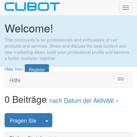
Toggl
navig
Welcome!
This community is for professionals and enthusiasts of our
products and services. Share and discuss the best content and
new marketing ideas, build your professional profile and become
a better marketer together.
Hide Intro
Register
Hilfe
Zu
Navigati
wechsel
0
Beiträge
nach Datum der Aktivität
Beitrag auswählen
Fragen Sie