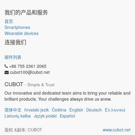
我们的产品和服务
首页
Smartphones
Wearable devices
连接我们
邮件列表
+86 755 2361 2065
cubot100@cubot.net
CUBOT
- Simple & Trust
Our innovative and dedicated team aims to bring your reliable and
brilliant products. Your challenges always drive us anew.
简体中文
hrvatski jezik
Čeština
English
Deutsch
Ελληνικά
Lietuvių kalba
Język polski
Español
版权 &副本;
CUBOT
www.cubot.net