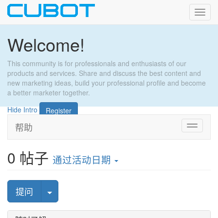
Toggl
navig
Welcome!
This community is for professionals and enthusiasts of our
products and services. Share and discuss the best content and
new marketing ideas, build your professional profile and become
a better marketer together.
Hide Intro
Register
帮助
切
换
导
0
帖子
航
通过活动日期
选择帖子
提问