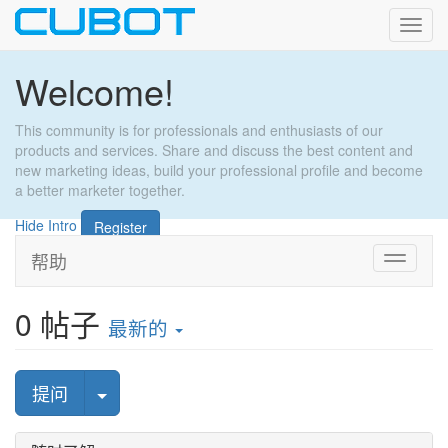
Toggl
navig
Welcome!
This community is for professionals and enthusiasts of our
products and services. Share and discuss the best content and
new marketing ideas, build your professional profile and become
a better marketer together.
Hide Intro
Register
帮助
切
换
导
0
帖子
航
最新的
选择帖子
提问