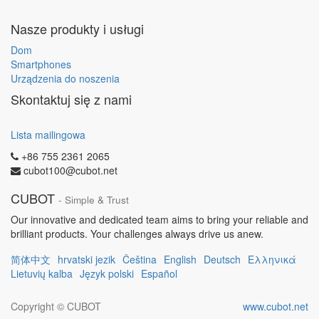
Nasze produkty i usługi
Dom
Smartphones
Urządzenia do noszenia
Skontaktuj się z nami
Lista mailingowa
+86 755 2361 2065
cubot100@cubot.net
CUBOT
- Simple & Trust
Our innovative and dedicated team aims to bring your reliable and
brilliant products. Your challenges always drive us anew.
简体中文
hrvatski jezik
Čeština
English
Deutsch
Ελληνικά
Lietuvių kalba
Język polski
Español
Copyright ©
CUBOT
www.cubot.net